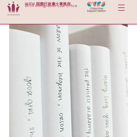
内
WITH 国際行政書士事務所
WITH Immigration Law Office
容
を
ス
キ
ッ
プ