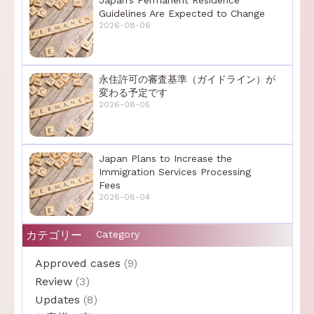
Guidelines Are Expected to Change
2026-08-06
永住許可の審査基準（ガイドライン）が
変わる予定です
2026-08-05
Japan Plans to Increase the
Immigration Services Processing
Fees
2026-08-04
カテゴリー
Category
Approved cases
(9)
Review
(3)
Updates
(8)