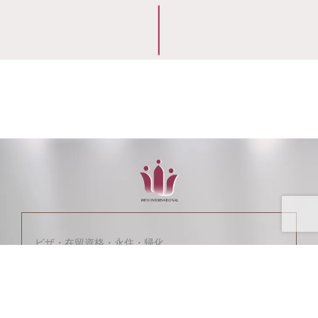
ビザ・在留資格・永住・帰化
WITH 国際行政書士事務所
Visa, Permanent Residency,
and Naturalization
– WITH Immigration Law Office
Certified Administrative Procedures Legal